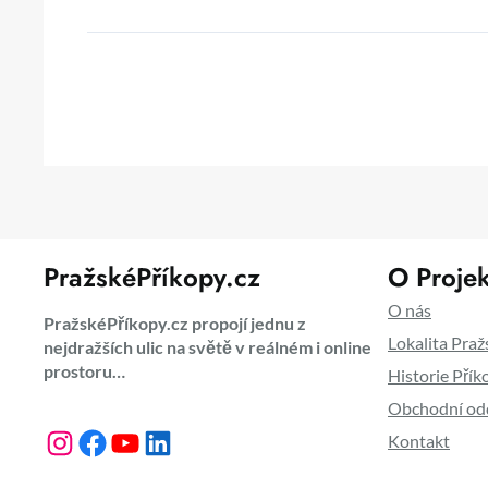
PražskéPříkopy.cz
O Projek
O nás
PražskéPříkopy.cz propojí jednu z
Lokalita Praž
nejdražších ulic na světě v reálném i online
prostoru…
Historie Přík
Obchodní od
Instagram
Facebook
YouTube
LinkedIn
Kontakt