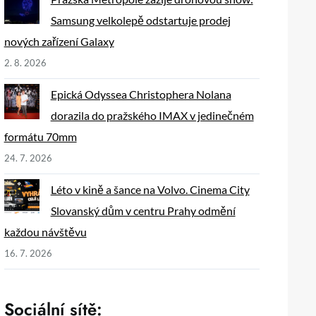
Samsung velkolepě odstartuje prodej
nových zařízení Galaxy
2. 8. 2026
Epická Odyssea Christophera Nolana
dorazila do pražského IMAX v jedinečném
formátu 70mm
24. 7. 2026
Léto v kině a šance na Volvo. Cinema City
Slovanský dům v centru Prahy odmění
každou návštěvu
16. 7. 2026
Sociální sítě: