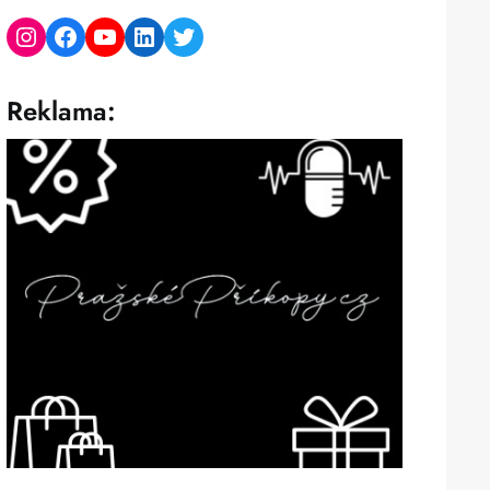
Instagram
Facebook
YouTube
LinkedIn
Twitter
Reklama: