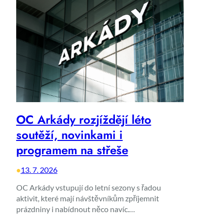
OC Arkády rozjíždějí léto
soutěží, novinkami i
programem na střeše
•
13. 7. 2026
OC Arkády vstupují do letní sezony s řadou
aktivit, které mají návštěvníkům zpříjemnit
prázdniny i nabídnout něco navíc.…