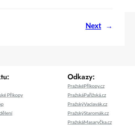
Next
→
tu:
Odkazy:
PražskéPříkopy.cz
ské Příkopy
PražskáPařížská.cz
op
PražskýVaclavák.cz
dělení
PražskýStaromák.cz
PražskáMasaryčka.cz