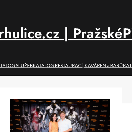
hulice.cz | PražskéP
TALOG SLUŽEB
KATALOG RESTAURACÍ, KAVÁREN a BARŮ
KAT