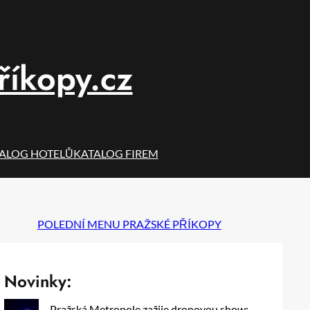
říkopy.cz
ALOG HOTELŮ
KATALOG FIREM
POLEDNÍ MENU PRAŽSKÉ PŘÍKOPY
Novinky:
Pražská Metropole zažije dronovou show: