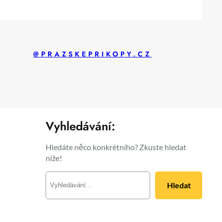
@PRAZSKEPRIKOPY.CZ
Vyhledávání:
Hledáte něco konkrétního? Zkuste hledat
níže!
H
Hledat
l
e