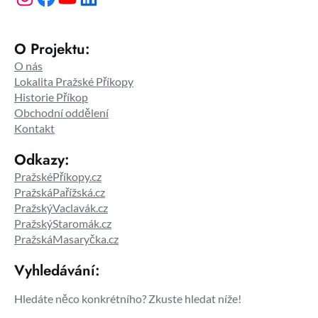
O Projektu:
O nás
Lokalita Pražské Příkopy
Historie Příkop
Obchodní oddělení
Kontakt
Odkazy:
PražskéPříkopy.cz
PražskáPařížská.cz
PražskýVaclavák.cz
PražskýStaromák.cz
PražskáMasaryčka.cz
Vyhledávání:
Hledáte něco konkrétního? Zkuste hledat níže!