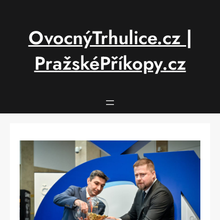
Přeskočit
na
obsah
OvocnýTrhulice.cz |
PražskéPříkopy.cz