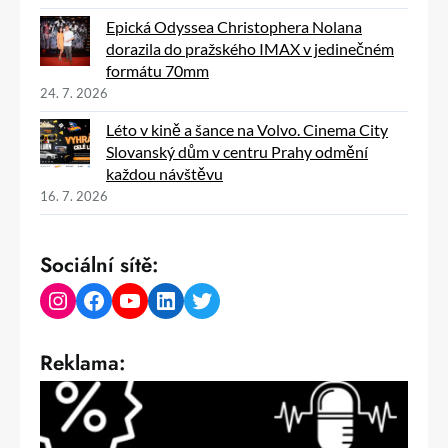
Epická Odyssea Christophera Nolana
dorazila do pražského IMAX v jedinečném
formátu 70mm
24. 7. 2026
Léto v kině a šance na Volvo. Cinema City
Slovanský dům v centru Prahy odmění
každou návštěvu
16. 7. 2026
Sociální sítě:
Instagram
Facebook
YouTube
LinkedIn
Twitter
Reklama: