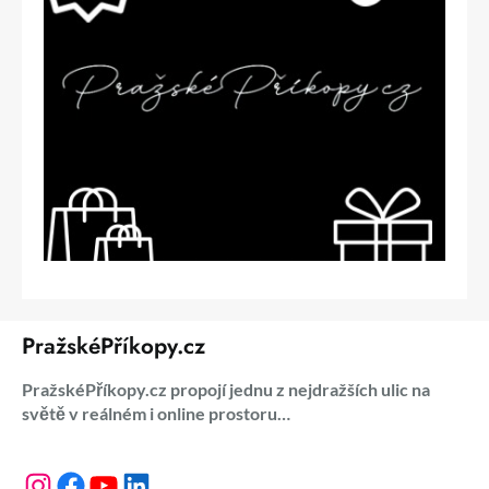
PražskéPříkopy.cz
PražskéPříkopy.cz propojí jednu z nejdražších ulic na
světě v reálném i online prostoru…
Instagram
Facebook
YouTube
LinkedIn