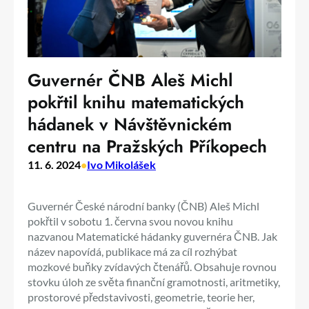
Guvernér ČNB Aleš Michl
pokřtil knihu matematických
hádanek v Návštěvnickém
centru na Pražských Příkopech
11. 6. 2024
•
Ivo Mikolášek
Guvernér České národní banky (ČNB) Aleš Michl
pokřtil v sobotu 1. června svou novou knihu
nazvanou Matematické hádanky guvernéra ČNB. Jak
název napovídá, publikace má za cíl rozhýbat
mozkové buňky zvídavých čtenářů. Obsahuje rovnou
stovku úloh ze světa finanční gramotnosti, aritmetiky,
prostorové představivosti, geometrie, teorie her,