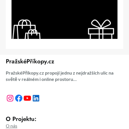
PražskéPříkopy.cz
PražskéPříkopy.cz propojí jednu z nejdražších ulic na
světě v reálném i online prostoru…
Instagram
Facebook
YouTube
LinkedIn
O Projektu:
O nás