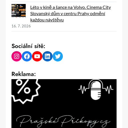
Léto v kině a šance na Volvo. Cinema City
Slovanský dům v centru Prahy odmění
každou návštěvu
16. 7. 2026
Sociální sítě:
Instagram
Facebook
YouTube
LinkedIn
Twitter
Reklama: