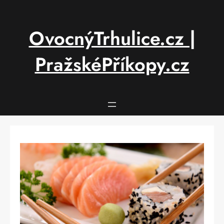
Přeskočit
na
obsah
OvocnýTrhulice.cz |
PražskéPříkopy.cz