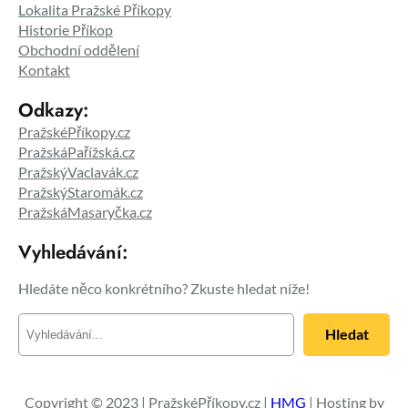
Lokalita Pražské Příkopy
Historie Příkop
Obchodní oddělení
Kontakt
Odkazy:
PražskéPříkopy.cz
PražskáPařížská.cz
PražskýVaclavák.cz
PražskýStaromák.cz
PražskáMasaryčka.cz
Vyhledávání:
Hledáte něco konkrétního? Zkuste hledat níže!
H
Hledat
l
e
d
a
Copyright © 2023 | PražskéPříkopy.cz |
HMG
| Hosting by