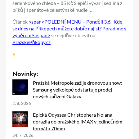
semínkového chleba – 85 Kč Slepičí vývar | sedlina z
bílků | špenátové celestýnské nudle |…
Článek
<span>POLEDNÍ MENU – Pondělí 3.6.: Kde
se dnes na Příkopech můžete dobře najíst? Poradíme s
výběrem!</span>
se nejdříve objevil na
PražskéPříkopy.cz
.
•
Novinky:
Pražská Metropole zažije dronovou show:
Samsung velkolepě odstartuje prodej
nových zařízení Galaxy
2. 8. 2026
Epická Odyssea Christophera Nolana
dorazila do pražského IMAX v jedinečném
formátu 70mm
24. 7. 2026