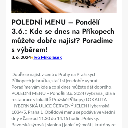
POLEDNÍ MENU – Pondělí
3.6.: Kde se dnes na Příkopech
můžete dobře najíst? Poradíme
s výběrem!
3. 6. 2024
•
Ivo Mikolášek
Dobře se najíst v centru Prahy na Pražských
Příkopech je hračka, stačí si jen dobře vybrat…
Poradíme vám kde a co si dnes můžete dát dobrého!
POLEDNÍ MENU – Pondělí 3.6. 2024 (vybraná jídla a
restaurace v lokalitě Pražské Příkopy) LOKALITA
HYBERNSKÁ ULICE ČERVENÝ JELEN Hybernská
1034/5, Praha 1 Obědové menu se podává ve všední
dny v čase od 11:30 do 14:15 hodin. Polévky:
Bavorská sýrová | slanina | jablečný mošt | krutóny ze